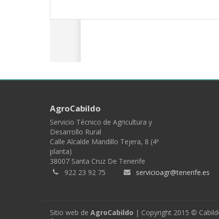
AgroCabildo
Servicio Técnico de Agricultura y
Desarrollo Rural
Calle Alcalde Mandillo Tejera, 8 (4ª
planta)
38007 Santa Cruz De Tenerife
922 23 92 75
servicioagr@tenerife.es
Sitio web de
AgroCabildo
| Copyright 2015 © Cabild