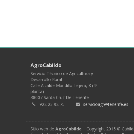
AgroCabildo
Servicio Técnico de Agricultura y
Desarrollo Rural
Calle Alcalde Mandillo Tejera, 8 (4ª
planta)
38007 Santa Cruz De Tenerife
922 23 92 75
servicioagr@tenerife.es
Sitio web de
AgroCabildo
| Copyright 2015 © Cabild