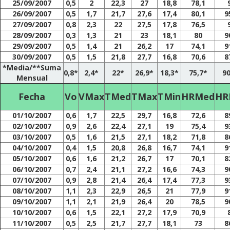
25/09/2007
0,5
2
22,3
27
18,8
78,1
26/09/2007
0,5
1,7
21,7
27,6
17,4
80,1
9
27/09/2007
0,8
2,3
22
27,5
17,8
76,5
28/09/2007
0,3
1,3
21
23
18,1
80
9
29/09/2007
0,5
1,4
21
26,2
17
74,1
9
30/09/2007
0,5
1,5
21,8
27,7
16,8
70,6
8
*Media/**Suma
0,8*
2,4*
22*
26,9*
18,3*
75,7*
90
Mensual
Fecha
Vo
VMax
TMed
TMax
TMin
HRMed
HR
01/10/2007
0,6
1,7
22,5
29,7
16,8
72,6
8
02/10/2007
0,9
2,6
22,4
27,1
19
75,4
9
03/10/2007
0,5
1,6
21,5
27,1
18,2
71,8
8
04/10/2007
0,4
1,5
20,8
26,8
16,7
74,1
9
05/10/2007
0,6
1,6
21,2
26,7
17
70,1
8
06/10/2007
0,7
2,4
21,1
27,2
16,6
74,3
9
07/10/2007
0,9
2,8
21,4
26,4
17,4
77,3
9
08/10/2007
1,1
2,3
22,9
26,5
21
77,9
9
09/10/2007
1,1
2,1
21,9
26,4
20
78,5
9
10/10/2007
0,6
1,5
22,1
27,2
17,9
70,9
11/10/2007
0,5
2,5
21,7
27,7
18,1
73
8