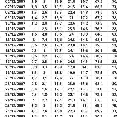
06/12/2007
1,9
3
18,9
21,6
16,7
67,5
76
07/12/2007
1,8
3,5
18,5
21,5
15,4
66,5
73
08/12/2007
1,3
2,6
18,3
22,4
14,8
71,6
87
09/12/2007
1,4
2,7
18,9
21
17,2
67,2
78
10/12/2007
1,2
2,8
17,7
22,6
14,2
73,5
88
11/12/2007
1
2,3
18,1
23,5
14,8
76,6
88
12/12/2007
1,6
4,8
19,6
24
15,9
64,6
83
13/12/2007
3
7,4
19,6
24,3
14,8
68,8
92
14/12/2007
0,6
2,6
17,9
23,8
14,1
75,6
91
15/12/2007
0,3
1
17,5
24,1
13,6
80,9
95
16/12/2007
0,6
2,2
17,5
24
14,4
78,2
9
17/12/2007
0,7
2,5
17,9
24,5
14,3
71,5
88
18/12/2007
0,9
3,3
15,8
17,8
14
83,6
97
19/12/2007
1,3
3
15,8
19,9
11,7
72,5
97
20/12/2007
1,7
3,1
17,4
22
13,8
70,1
9
21/12/2007
0,8
2,1
18,5
23,9
15,6
68,4
80
22/12/2007
0,4
1,6
17,3
22,1
15,3
83
97
23/12/2007
0,5
1,8
17,2
22,1
14,6
72,9
82
24/12/2007
1
2,7
17,1
21,3
14,3
67,8
82
25/12/2007
1,2
3
17,2
21,9
14
65,7
75
26/12/2007
1,3
2,6
16,8
22,3
13,7
65,2
73
27/12/2007
1,5
3,1
16,7
23
13,5
70,2
8