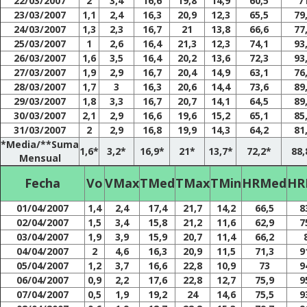
22/03/2007
2
3,4
16,6
19,8
14,9
60,5
7
23/03/2007
1,1
2,4
16,3
20,9
12,3
65,5
79
24/03/2007
1,3
2,3
16,7
21
13,8
66,6
77
25/03/2007
1
2,6
16,4
21,3
12,3
74,1
93
26/03/2007
1,6
3,5
16,4
20,2
13,6
72,3
93
27/03/2007
1,9
2,9
16,7
20,4
14,9
63,1
76
28/03/2007
1,7
3
16,3
20,6
14,4
73,6
89
29/03/2007
1,8
3,3
16,7
20,7
14,1
64,5
89
30/03/2007
2,1
2,9
16,6
19,6
15,2
65,1
85
31/03/2007
2
2,9
16,8
19,9
14,3
64,2
81
*Media/**Suma
1,6*
3,2*
16,9*
21*
13,7*
72,2*
88,
Mensual
Fecha
Vo
VMax
TMed
TMax
TMin
HRMed
HR
01/04/2007
1,4
2,4
17,4
21,7
14,2
66,5
8
02/04/2007
1,5
3,4
15,8
21,2
11,6
62,9
7
03/04/2007
1,9
3,9
15,9
20,7
11,4
66,2
04/04/2007
2
4,6
16,3
20,9
11,5
71,3
9
05/04/2007
1,2
3,7
16,6
22,8
10,9
73
9
06/04/2007
0,9
2,2
17,6
22,8
12,7
75,9
9
07/04/2007
0,5
1,9
19,2
24
14,6
75,5
9