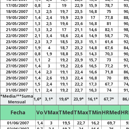
17/05/2007
0,8
2
19
22,9
15,9
78,7
93
18/05/2007
1,3
2,5
19,7
23,5
16,8
75
90
19/05/2007
1,4
2,4
19,9
22,9
17
77,8
88
20/05/2007
1,3
2,5
19,6
23,6
16,8
81
90
21/05/2007
1,3
3,2
17
21,1
14,6
82,1
98
22/05/2007
2,1
3,4
18,6
22,4
14,9
58,7
70
23/05/2007
2,3
3,7
18,5
23,3
15,1
61,6
92
24/05/2007
1,9
4
18,7
23,2
14,8
67,6
84
25/05/2007
0,8
1,9
18,8
23,5
14,3
70,3
90
26/05/2007
1,1
2
19,2
23,9
15,7
73
92
27/05/2007
1,4
3
19,2
22,6
16,5
77,2
91
28/05/2007
1,4
2,3
19,1
22,4
16,6
71,8
86
29/05/2007
1,4
2,6
19,3
22,4
16,8
70
89
30/05/2007
1,5
2,4
19,1
22,2
17,3
67,7
74
31/05/2007
1,1
2,4
19,2
22,7
16,3
74
91
*Media/**Suma
1,6*
3,1*
19,6*
23,9*
16,1*
67,7*
86,
Mensual
Fecha
Vo
VMax
TMed
TMax
TMin
HRMed
HR
01/06/2007
1,4
3
19,5
22,7
16,2
69,7
9
02/06/2007
0,7
2,1
19,7
24
16,6
76
8