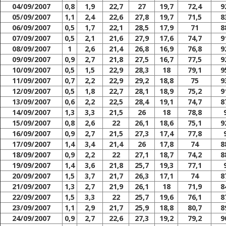
04/09/2007
0,8
1,9
22,7
27
19,7
72,4
9
05/09/2007
1,1
2,4
22,6
27,8
19,7
71,5
8
06/09/2007
0,5
1,7
22,1
28,5
17,9
71
8
07/09/2007
0,5
2,1
21,6
27,9
17,6
74,7
9
08/09/2007
1
2,6
21,4
26,8
16,9
76,8
9
09/09/2007
0,9
2,7
21,8
27,5
16,7
77,5
9
10/09/2007
0,5
1,5
22,9
28,3
18
79,1
9
11/09/2007
0,7
2,2
22,9
29,2
18,8
75
9
12/09/2007
0,5
1,8
22,7
28,1
18,9
75,2
9
13/09/2007
0,6
2,2
22,5
28,4
19,1
74,7
8
14/09/2007
1,3
3,3
21,5
26
18
78,8
15/09/2007
0,8
2,6
22
26,1
18,6
75,1
9
16/09/2007
0,9
2,7
21,5
27,3
17,4
77,8
17/09/2007
1,4
3,4
21,4
26
17,8
74
8
18/09/2007
0,9
2,2
22
27,1
18,7
74,2
8
19/09/2007
1,4
3,6
21,8
25,7
19,3
77,1
20/09/2007
1,5
3,7
21,7
26,3
17,1
74
8
21/09/2007
1,3
2,7
21,9
26,1
18
71,9
8
22/09/2007
1,5
3,3
22
25,7
19,6
76,1
8
23/09/2007
1,1
2,9
21,7
25,9
18,8
80,7
8
24/09/2007
0,9
2,7
22,6
27,3
19,2
79,2
9