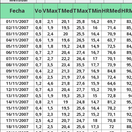
Fecha
Vo
VMax
TMed
TMax
TMin
HRMed
HR
01/11/2007
0,8
2,1
20,1
25,8
16,2
69,7
83
02/11/2007
0,6
1,9
19,5
25,5
16
71,4
85
03/11/2007
0,5
2,4
20
25,5
16,4
70,9
84
04/11/2007
0,6
1,9
19,6
26,5
15,4
63,7
85
05/11/2007
0,8
1,8
19,2
24,8
14,9
72,5
84
06/11/2007
0,7
2,7
20,4
27,4
16,7
76,6
89
07/11/2007
0,7
2,7
22,2
26,4
17
70,1
90
08/11/2007
0,7
3,5
23,4
35,5
17,7
73,9
95
09/11/2007
0,4
2,2
21,3
29,7
16,9
84,8
96
10/11/2007
0,6
2,5
21,9
27,6
16,3
72,4
92
11/11/2007
1,2
4,6
21,8
27,6
15,9
64,6
92
12/11/2007
0,7
4,3
20,4
27,7
15,2
70,9
93
13/11/2007
0,5
1,9
19,3
25,3
15
72,8
9
14/11/2007
0,8
2,1
19
24,8
14,7
81,2
95
15/11/2007
0,4
1,5
19,5
25,6
16,4
78,2
9
16/11/2007
0,9
2,3
19,2
25,2
15,2
73,1
92
17/11/2007
2,5
4,2
20,7
24,7
18
70,8
78
18/11/2007
1,2
2,5
20,4
25,6
17,3
72
88