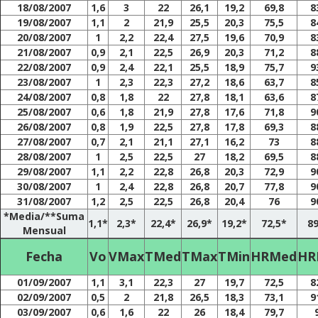
18/08/2007
1,6
3
22
26,1
19,2
69,8
8
19/08/2007
1,1
2
21,9
25,5
20,3
75,5
8
20/08/2007
1
2,2
22,4
27,5
19,6
70,9
8
21/08/2007
0,9
2,1
22,5
26,9
20,3
71,2
8
22/08/2007
0,9
2,4
22,1
25,5
18,9
75,7
9
23/08/2007
1
2,3
22,3
27,2
18,6
63,7
8
24/08/2007
0,8
1,8
22
27,8
18,1
63,6
8
25/08/2007
0,6
1,8
21,9
27,8
17,6
71,8
9
26/08/2007
0,8
1,9
22,5
27,8
17,8
69,3
8
27/08/2007
0,7
2,1
21,1
27,1
16,2
73
8
28/08/2007
1
2,5
22,5
27
18,2
69,5
8
29/08/2007
1,1
2,2
22,8
26,8
20,3
72,9
9
30/08/2007
1
2,4
22,8
26,8
20,7
77,8
9
31/08/2007
1,2
2,5
22,5
26,8
20,4
76
9
*Media/**Suma
1,1*
2,3*
22,4*
26,9*
19,2*
72,5*
89
Mensual
Fecha
Vo
VMax
TMed
TMax
TMin
HRMed
HR
01/09/2007
1,1
3,1
22,3
27
19,7
72,5
8
02/09/2007
0,5
2
21,8
26,5
18,3
73,1
9
03/09/2007
0,6
1,6
22
26
18,4
79,7