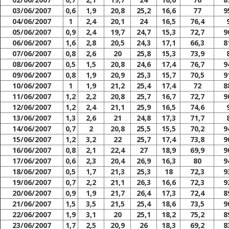
03/06/2007
0,6
1,9
20,8
25,2
16,6
77
9
04/06/2007
1
2,4
20,1
24
16,5
76,4
05/06/2007
0,9
2,4
19,7
24,7
15,3
72,7
9
06/06/2007
1,6
2,8
20,5
24,3
17,1
66,3
8
07/06/2007
0,8
2,6
20
25,8
15,3
73,9
08/06/2007
0,5
1,5
20,8
24,6
17,4
76,7
9
09/06/2007
0,8
1,9
20,9
25,3
15,7
70,5
9
10/06/2007
1
1,9
21,2
25,4
17,4
72
8
11/06/2007
1,2
2,2
20,8
25,7
16,7
72,7
9
12/06/2007
1,2
2,4
21,1
25,9
16,5
74,6
13/06/2007
1,3
2,6
21
24,8
17,3
71,7
14/06/2007
0,7
2
20,8
25,5
15,5
70,2
9
15/06/2007
1,2
3,2
22
25,7
17,4
73,8
9
16/06/2007
0,8
2,1
22,4
27
18,9
69,9
9
17/06/2007
0,6
2,3
20,4
26,9
16,3
80
9
18/06/2007
0,5
1,7
21,3
25,3
18
72,3
9
19/06/2007
0,7
2,2
21,1
26,3
16,6
72,3
9
20/06/2007
0,9
1,9
21,7
26,4
17,3
72,4
8
21/06/2007
1,5
3,5
21,5
25,4
18,6
73,5
9
22/06/2007
1,9
3,1
20
25,1
18,2
75,2
8
23/06/2007
1,7
2,5
20,9
26
18,3
69,2
8