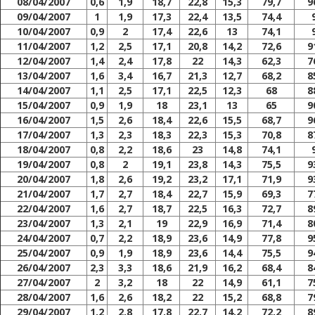
08/04/2007
0,6
1,9
18,7
22,8
15,3
79,7
9
09/04/2007
1
1,9
17,3
22,4
13,5
74,4
10/04/2007
0,9
2
17,4
22,6
13
74,1
11/04/2007
1,2
2,5
17,1
20,8
14,2
72,6
9
12/04/2007
1,4
2,4
17,8
22
14,3
62,3
7
13/04/2007
1,6
3,4
16,7
21,3
12,7
68,2
8
14/04/2007
1,1
2,5
17,1
22,5
12,3
68
8
15/04/2007
0,9
1,9
18
23,1
13
65
9
16/04/2007
1,5
2,6
18,4
22,6
15,5
68,7
9
17/04/2007
1,3
2,3
18,3
22,3
15,3
70,8
8
18/04/2007
0,8
2,2
18,6
23
14,8
74,1
19/04/2007
0,8
2
19,1
23,8
14,3
75,5
9
20/04/2007
1,8
2,6
19,2
23,2
17,1
71,9
9
21/04/2007
1,7
2,7
18,4
22,7
15,9
69,3
7
22/04/2007
1,6
2,7
18,7
22,5
16,3
72,7
8
23/04/2007
1,3
2,1
19
22,9
16,9
71,4
8
24/04/2007
0,7
2,2
18,9
23,6
14,9
77,8
9
25/04/2007
0,9
1,9
18,9
23,6
14,4
75,5
9
26/04/2007
2,3
3,3
18,6
21,9
16,2
68,4
8
27/04/2007
2
3,2
18
22
14,9
61,1
7
28/04/2007
1,6
2,6
18,2
22
15,2
68,8
7
29/04/2007
1,2
2,8
17,8
22,7
14,2
72,2
8