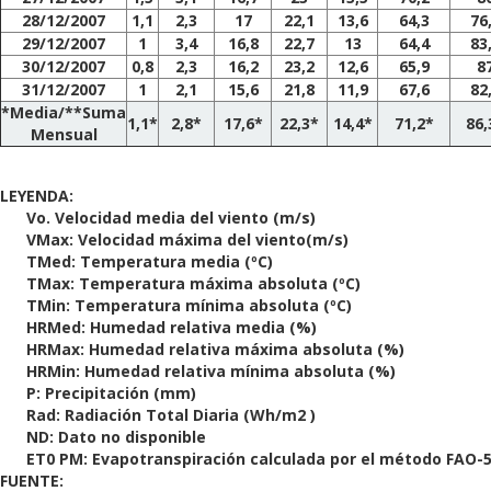
28/12/2007
1,1
2,3
17
22,1
13,6
64,3
76
29/12/2007
1
3,4
16,8
22,7
13
64,4
83
30/12/2007
0,8
2,3
16,2
23,2
12,6
65,9
8
31/12/2007
1
2,1
15,6
21,8
11,9
67,6
82
*Media/**Suma
1,1*
2,8*
17,6*
22,3*
14,4*
71,2*
86,
Mensual
LEYENDA:
Vo. Velocidad media del viento (m/s)
VMax: Velocidad máxima del viento(m/s)
TMed: Temperatura media (ºC)
TMax: Temperatura máxima absoluta (ºC)
TMin: Temperatura mínima absoluta (ºC)
HRMed: Humedad relativa media (%)
HRMax: Humedad relativa máxima absoluta (%)
HRMin: Humedad relativa mínima absoluta (%)
P: Precipitación (mm)
Rad: Radiación Total Diaria (Wh/m2 )
ND: Dato no disponible
ET0 PM: Evapotranspiración calculada por el método FAO-
FUENTE: