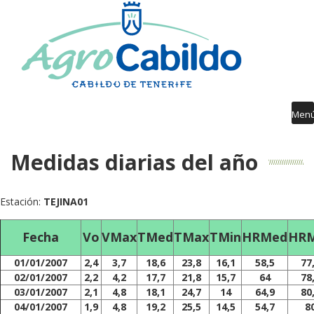
Contenido
AGROCABILDO
RIEGO
AGROMETEOROLOGÍA
AVISOS FITOSANITARIOS
Men
FORMACIÓN
Medidas diarias del año
PUBLICACIONES
DESARROLLO RURAL
Estación:
TEJINA01
GUÍA SERVICIOS
Fecha
Vo
VMax
TMed
TMax
TMin
HRMed
HR
01/01/2007
2,4
3,7
18,6
23,8
16,1
58,5
77
02/01/2007
2,2
4,2
17,7
21,8
15,7
64
78
03/01/2007
2,1
4,8
18,1
24,7
14
64,9
80
04/01/2007
1,9
4,8
19,2
25,5
14,5
54,7
8