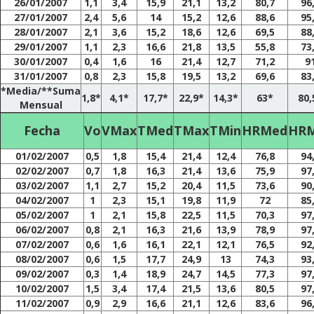
26/01/2007
1,1
3,4
15,9
21,1
13,2
80,7
96
27/01/2007
2,4
5,6
14
15,2
12,6
88,6
95
28/01/2007
2,1
3,6
15,2
18,6
12,6
69,5
88
29/01/2007
1,1
2,3
16,6
21,8
13,5
55,8
73
30/01/2007
0,4
1,6
16
21,4
12,7
71,2
9
31/01/2007
0,8
2,3
15,8
19,5
13,2
69,6
83
*Media/**Suma
1,8*
4,1*
17,7*
22,9*
14,3*
63*
80,
Mensual
Fecha
Vo
VMax
TMed
TMax
TMin
HRMed
HR
01/02/2007
0,5
1,8
15,4
21,4
12,4
76,8
94
02/02/2007
0,7
1,8
16,3
21,4
13,6
75,9
97
03/02/2007
1,1
2,7
15,2
20,4
11,5
73,6
90
04/02/2007
1
2,3
15,1
19,8
11,9
72
85
05/02/2007
1
2,1
15,8
22,5
11,5
70,3
97
06/02/2007
0,8
2,1
16,3
21,6
13,9
78,9
97
07/02/2007
0,6
1,6
16,1
22,1
12,1
76,5
92
08/02/2007
0,6
1,5
17,7
24,9
13
74,3
93
09/02/2007
0,3
1,4
18,9
24,7
14,5
77,3
97
10/02/2007
1,5
3,4
17,4
21,5
13,6
80,5
97
11/02/2007
0,9
2,9
16,6
21,1
12,6
83,6
96