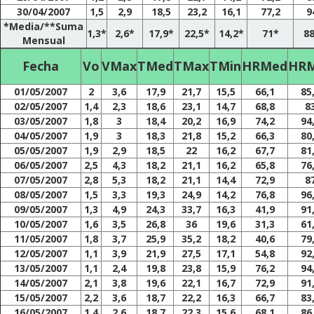
30/04/2007
1,5
2,9
18,5
23,2
16,1
77,2
9
*Media/**Suma
1,3*
2,6*
17,9*
22,5*
14,2*
71*
88
Mensual
Fecha
Vo
VMax
TMed
TMax
TMin
HRMed
HR
01/05/2007
2
3,6
17,9
21,7
15,5
66,1
85
02/05/2007
1,4
2,3
18,6
23,1
14,7
68,8
8
03/05/2007
1,8
3
18,4
20,2
16,9
74,2
94
04/05/2007
1,9
3
18,3
21,8
15,2
66,3
80
05/05/2007
1,9
2,9
18,5
22
16,2
67,7
81
06/05/2007
2,5
4,3
18,2
21,1
16,2
65,8
76
07/05/2007
2,8
5,3
18,2
21,1
14,4
72,9
8
08/05/2007
1,5
3,3
19,3
24,9
14,2
76,8
96
09/05/2007
1,3
4,9
24,3
33,7
16,3
41,9
91
10/05/2007
1,6
3,5
26,8
36
19,6
31,3
61
11/05/2007
1,8
3,7
25,9
35,2
18,2
40,6
79
12/05/2007
1,1
3,9
21,9
27,5
17,1
54,8
92
13/05/2007
1,1
2,4
19,8
23,8
15,9
76,2
94
14/05/2007
2,1
3,8
19,6
22,1
16,7
72,9
91
15/05/2007
2,2
3,6
18,7
22,2
16,3
66,7
83
16/05/2007
1,4
2,6
18,7
22,3
15,6
68,1
86