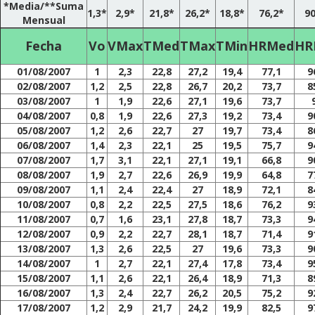
*Media/**Suma
1,3*
2,9*
21,8*
26,2*
18,8*
76,2*
90
Mensual
Fecha
Vo
VMax
TMed
TMax
TMin
HRMed
HR
01/08/2007
1
2,3
22,8
27,2
19,4
77,1
9
02/08/2007
1,2
2,5
22,8
26,7
20,2
73,7
8
03/08/2007
1
1,9
22,6
27,1
19,6
73,7
04/08/2007
0,8
1,9
22,6
27,3
19,2
73,4
9
05/08/2007
1,2
2,6
22,7
27
19,7
73,4
8
06/08/2007
1,4
2,3
22,1
25
19,5
75,7
9
07/08/2007
1,7
3,1
22,1
27,1
19,1
66,8
9
08/08/2007
1,9
2,7
22,6
26,9
19,9
64,8
7
09/08/2007
1,1
2,4
22,4
27
18,9
72,1
8
10/08/2007
0,8
2,2
22,5
27,5
18,6
76,2
9
11/08/2007
0,7
1,6
23,1
27,8
18,7
73,3
9
12/08/2007
0,9
2,2
22,7
28,1
18,7
71,4
9
13/08/2007
1,3
2,6
22,5
27
19,6
73,3
9
14/08/2007
1
2,7
22,1
27,4
17,8
73,4
9
15/08/2007
1,1
2,6
22,1
26,4
18,9
71,3
8
16/08/2007
1,3
2,4
22,7
26,2
20,5
75,2
9
17/08/2007
1,2
2,9
21,7
24,2
19,9
82,5
9