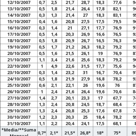
12/10/2007
0,7
2,5
21,7
28,7
18,3
77,6
9
13/10/2007
0,5
1,8
21,4
26,4
17,8
82,1
9
14/10/2007
0,3
1,3
21,4
27
18,3
83,1
9
15/10/2007
0,4
1,6
20,8
27,5
17,5
79,5
9
16/10/2007
0,3
1,4
21
27,1
17,7
76,9
9
17/10/2007
0,5
1,4
20,3
26,9
16,6
76,5
9
18/10/2007
0,5
1,8
20,9
26,7
16,5
76,3
9
19/10/2007
0,5
1,7
21,2
26,3
18,2
79,2
9
20/10/2007
0,5
1,6
21,5
26,1
19
76,9
8
21/10/2007
1,1
3,4
21,6
25,6
18,3
79,2
9
22/10/2007
1
4,9
22,6
31,5
17,7
75,6
9
23/10/2007
0,3
1,4
23,2
31
16,7
70,4
9
24/10/2007
0,5
1,8
21,9
27,9
16,8
78,2
9
25/10/2007
0,6
2,1
22,1
26
19,6
76
8
26/10/2007
1
2,4
21,6
26,4
19,6
70,6
8
27/10/2007
1,4
2,7
20,1
23,3
17
67,7
7
28/10/2007
1,3
2,4
20,8
24,5
18,7
68,4
7
29/10/2007
1,3
2,4
20,8
25,3
17,6
67,8
7
30/10/2007
1,2
2,3
20,3
25
18,4
78,2
9
31/10/2007
1,1
2,2
20,4
24,1
17,5
68,1
*Media/**Suma
0,7*
2,1*
21,5*
26,8*
18*
75*
89
Mensual