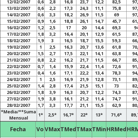
12/02/2007
0,6
2,8
16,8
23,7
12,2
82,5
97
13/02/2007
0,6
2,2
17,3
24,3
11,1
75,8
97
14/02/2007
0,6
3,3
18,2
26,9
11,5
69
97
15/02/2007
0,9
1,6
18,8
26,1
14,7
45,7
61
16/02/2007
1,2
2,5
17
20
14,4
69,3
9
17/02/2007
1,8
3,2
16,4
20,1
12,9
61,5
87
18/02/2007
1,9
3
16,5
18,7
15,5
59,3
66
19/02/2007
1
2,5
16,3
20,7
13,6
61,8
70
20/02/2007
1,5
2,7
17,5
22,1
14,1
63,8
94
21/02/2007
0,8
2,2
16,2
21,7
11,5
66,7
85
22/02/2007
0,7
1,4
15,9
22,4
11,4
72,6
91
23/02/2007
0,4
1,6
17,1
22,2
13,4
78,3
94
24/02/2007
1
2,5
16,9
21,9
12,8
73,1
89
25/02/2007
1,4
2,8
17,4
21,5
15,1
73
82
26/02/2007
1,8
3,9
16,3
20,7
12,2
74,3
87
27/02/2007
1,9
3,8
16,1
21,2
11,4
74,7
91
28/02/2007
1,7
3,3
17,7
21,1
15,5
62,9
80
*Media/**Suma
1*
2,5*
16,7*
22*
13*
71,6*
89,
Mensual
Fecha
Vo
VMax
TMed
TMax
TMin
HRMed
HR