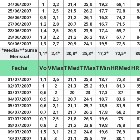
24/06/2007
1
2,2
21,4
25,9
19,2
68,1
8
25/06/2007
1
2,5
21,5
26,2
17,7
72,8
9
26/06/2007
0,9
2,1
21,2
26,1
16,8
74,2
9
27/06/2007
1,2
2,8
20,7
25,8
16,7
71,5
28/06/2007
1,4
2,5
20,3
23,9
17,4
69,7
29/06/2007
1,3
2,2
21,2
26,2
18,7
67,7
8
30/06/2007
1,3
2,7
20,9
24,1
19,5
72,5
7
*Media/**Suma
1,1*
2,4*
20,8*
25,3*
17,2*
72,5*
89
Mensual
Fecha
Vo
VMax
TMed
TMax
TMin
HRMed
HR
01/07/2007
1,1
2,6
21,1
25,3
18,7
72,3
8
02/07/2007
1
2
21,3
25,2
19,1
81,3
9
03/07/2007
0,6
2
20
23
17,3
87
9
04/07/2007
0,9
2,3
20,7
24,1
18,7
83,6
9
05/07/2007
0,6
2,1
21,1
25,7
18,5
81,9
9
06/07/2007
0,7
2,1
21,7
26,2
17,8
68,2
9
07/07/2007
0,7
2,5
21,8
26,3
19,6
73
8
08/07/2007
0,8
2
21,2
23,8
19,8
78,8
8
09/07/2007
1,5
3,1
21,2
24,6
19,6
76,9
8
10/07/2007
1,6
3
21,1
25,5
19
80,1
8