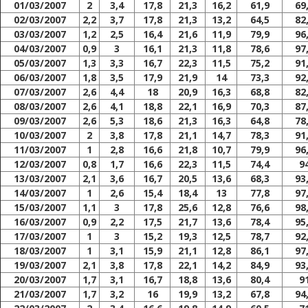
01/03/2007
2
3,4
17,8
21,3
16,2
61,9
69
02/03/2007
2,2
3,7
17,8
21,3
13,2
64,5
82
03/03/2007
1,2
2,5
16,4
21,6
11,9
79,9
96
04/03/2007
0,9
3
16,1
21,3
11,8
78,6
97
05/03/2007
1,3
3,3
16,7
22,3
11,5
75,2
91
06/03/2007
1,8
3,5
17,9
21,9
14
73,3
92
07/03/2007
2,6
4,4
18
20,9
16,3
68,8
82
08/03/2007
2,6
4,1
18,8
22,1
16,9
70,3
87
09/03/2007
2,6
5,3
18,6
21,3
16,3
64,8
78
10/03/2007
2
3,8
17,8
21,1
14,7
78,3
91
11/03/2007
1
2,8
16,6
21,8
10,7
79,9
96
12/03/2007
0,8
1,7
16,6
22,3
11,5
74,4
9
13/03/2007
2,1
3,6
16,7
20,5
13,6
68,3
93
14/03/2007
1
2,6
15,4
18,4
13
77,8
97
15/03/2007
1,1
3
17,8
25,6
12,8
76,6
98
16/03/2007
0,9
2,2
17,5
21,7
13,6
78,4
95
17/03/2007
1
3
15,2
19,3
12,5
78,7
92
18/03/2007
1
3,1
15,9
21,1
12,8
86,1
97
19/03/2007
2,1
3,8
17,8
22,1
14,2
84,9
93
20/03/2007
1,7
3,1
16,7
18,8
13,6
80,4
9
21/03/2007
1,7
3,2
16
19,9
13,2
67,8
94