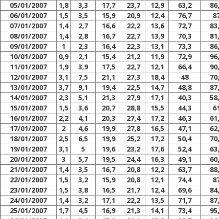
05/01/2007
1,8
3,3
17,7
23,7
12,9
63,2
86
06/01/2007
1,5
3,5
15,9
20,9
12,4
76,7
8
07/01/2007
1,4
2,7
16,6
22,2
13,6
72,7
83
08/01/2007
1,4
2,8
16,7
22,7
13,9
70,3
81
09/01/2007
1
2,3
16,4
22,3
13,1
73,3
86
10/01/2007
0,9
2,1
15,4
21,2
11,9
72,9
96
11/01/2007
1,9
3,9
17,5
22,7
12,1
66,4
90
12/01/2007
3,1
7,5
21,1
27,3
18,4
48
70
13/01/2007
3,7
9,1
19,4
22,5
14,7
48,8
87
14/01/2007
2,3
5,1
21,3
27,9
17,1
40,3
58
15/01/2007
1,5
3,6
20,7
28,8
15,5
44,3
6
16/01/2007
2,2
4,1
20,3
27,4
17,2
46,3
61
17/01/2007
2
4,6
19,9
27,8
16,5
47,1
62
18/01/2007
2,5
6,5
19,9
25,2
17,2
50,4
70
19/01/2007
3,1
5
19,6
23,2
17,6
52,4
63
20/01/2007
3
5,7
19,5
24,4
16,3
49,1
60
21/01/2007
1,4
3,5
16,7
20,8
12,2
63,7
88
22/01/2007
1,5
3,2
15,9
20,8
12,1
74,4
8
23/01/2007
1,5
3,8
16,5
21,7
12,4
69,6
84
24/01/2007
1,4
3,2
17,1
22,2
13,5
71,7
87
25/01/2007
1,7
4,5
16,9
21,3
14,1
73,4
95