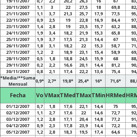
19/11/2007
0,7
2,2
20,2
26,3
16
67
83
20/11/2007
1,1
3
22
27,5
18
69,8
82
21/11/2007
1,1
3,7
21,3
25,7
17,9
77,5
95
22/11/2007
0,9
2,5
19
22,8
16,9
84,4
97
23/11/2007
1,4
2,8
19
23,5
15,7
63,2
88
24/11/2007
1,9
3,4
18,2
21,9
15,3
65,8
93
25/11/2007
1,9
3,7
17,5
21,3
14,4
67
93
26/11/2007
1,8
3,1
18,2
22
15,3
58,7
71
27/11/2007
1,2
2
18,9
23,1
15,4
58,9
69
28/11/2007
0,5
1,8
18,8
24,5
15,9
68
88
29/11/2007
0,2
2,2
16,6
20,1
14,4
81,2
90
30/11/2007
0,8
2,1
17,4
22,2
13,6
75,4
94
*Media/**Suma
0,9*
2,7*
19,8*
25,4*
16*
71,6*
88,
Mensual
Fecha
Vo
VMax
TMed
TMax
TMin
HRMed
HR
01/12/2007
0,7
1,8
17,6
22,1
14,4
75
95
02/12/2007
1,1
2,7
17,6
22
14,6
72,7
92
03/12/2007
1,2
2,8
17,1
20,4
14,8
77,2
91
04/12/2007
0,9
2,3
17,8
23,9
14,4
72,2
86
05/12/2007
1,2
2,8
18,3
19,5
17,4
64,6
79