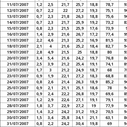
11/07/2007
1,2
2,5
21,7
25,7
18,8
78,7
9
12/07/2007
0,7
2,2
22
27,2
19,3
75,1
9
13/07/2007
0,7
2,3
21,8
26,3
18,8
75,6
9
14/07/2007
0,7
2,3
21,7
25,9
19,2
73,2
8
15/07/2007
0,8
2,3
21,5
25,9
17,6
73,9
16/07/2007
1,4
2,9
21,6
26,7
17,2
77,4
9
17/07/2007
2,2
4,6
21,3
25,2
16,9
81,5
9
18/07/2007
2,1
4
21,6
25,2
18,4
82,7
9
19/07/2007
2,8
4,9
21,5
25
18,8
80
9
20/07/2007
3,4
5,4
21,6
24,2
19,7
76,8
8
21/07/2007
2,5
3,9
21,2
25,4
19,1
74,1
8
22/07/2007
1,7
3
21,2
24,9
18,7
68
7
23/07/2007
0,9
1,9
22,1
27,2
18,3
68,8
8
24/07/2007
0,8
2,6
21,4
26,3
18,9
85,2
9
25/07/2007
0,9
2,1
21,1
25,1
18,6
78
9
26/07/2007
0,9
2,4
22,2
26,8
19,7
69,6
8
27/07/2007
1,2
2,9
22,6
27,1
19,1
79,1
9
28/07/2007
1,8
3,7
22,9
27,2
19
77,9
9
29/07/2007
1,4
3,2
24,2
31,2
19,2
70,5
9
30/07/2007
1,5
3,4
25,8
34,1
21,1
63,1
8
31/07/2007
0,8
2,2
24,2
30,4
19,8
69
9