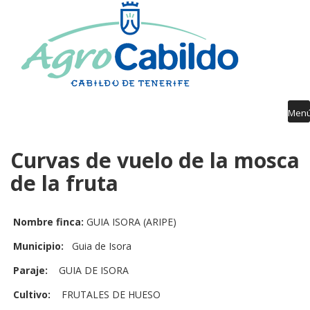
AGROCABILDO
RIEGO
AGROMETEOROLOGÍA
AVISOS FITOSANITARIOS
Men
FORMACIÓN
Curvas de vuelo de la mosca
PUBLICACIONES
de la fruta
DESARROLLO RURAL
GUÍA SERVICIOS
Nombre finca:
GUIA ISORA (ARIPE)
Municipio:
Guia de Isora
Paraje:
GUIA DE ISORA
Cultivo:
FRUTALES DE HUESO