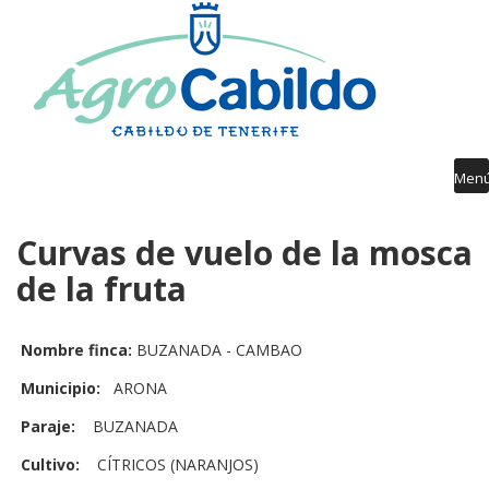
AGROCABILDO
RIEGO
AGROMETEOROLOGÍA
AVISOS FITOSANITARIOS
Men
FORMACIÓN
Curvas de vuelo de la mosca
PUBLICACIONES
de la fruta
DESARROLLO RURAL
GUÍA SERVICIOS
Nombre finca:
BUZANADA - CAMBAO
Municipio:
ARONA
Paraje:
BUZANADA
Cultivo:
CÍTRICOS (NARANJOS)