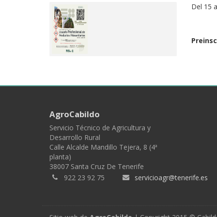
Del 15 a
Preinsc
AgroCabildo
Servicio Técnico de Agricultura y
Desarrollo Rural
Calle Alcalde Mandillo Tejera, 8 (4ª
planta)
38007 Santa Cruz De Tenerife
922 23 92 75
servicioagr@tenerife.es