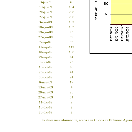
3-jul-09
49
13-jul-09
104
20-jul-09
258
27-jul-09
250
3-ago-09
162
10-ago-09
153
19-ago-09
93
27-ago-09
59
3-sep-09
53
11-sep-09
112
18-sep-09
108
29-sep-09
64
6-oct-09
73
15-oct-09
66
23-oct-09
41
30-oct-09
24
6-nov-09
17
13-nov-09
4
20-nov-09
25
27-nov-09
54
11-dic-09
9
18-dic-09
2
28-dic-09
2
Si desea más información, acuda a su Oficina de Extensión Agrar