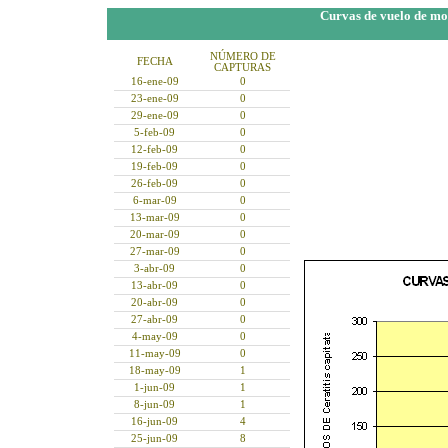
Curvas de vuelo de mos
NÚMERO DE
FECHA
CAPTURAS
16-
ene
-09
0
23-
ene
-09
0
29-
ene
-09
0
5-feb-09
0
12-feb-09
0
19-feb-09
0
26-feb-09
0
6-mar-09
0
13-mar-09
0
20-mar-09
0
27-mar-09
0
3-abr-09
0
13-abr-09
0
20-abr-09
0
27-abr-09
0
4-may-09
0
11-may-09
0
18-may-09
1
1-jun-09
1
8-jun-09
1
16-jun-09
4
25-jun-09
8