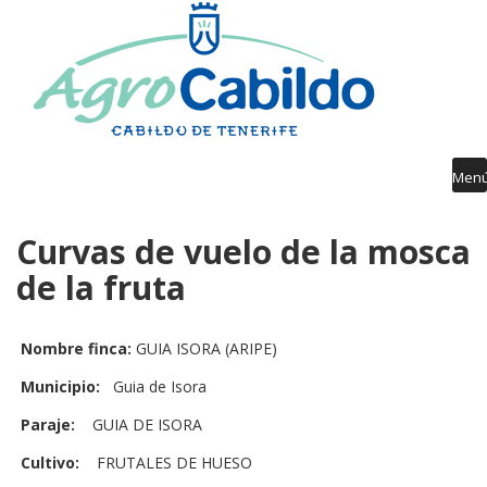
AGROCABILDO
RIEGO
AGROMETEOROLOGÍA
AVISOS FITOSANITARIOS
Men
FORMACIÓN
Curvas de vuelo de la mosca
PUBLICACIONES
de la fruta
DESARROLLO RURAL
GUÍA SERVICIOS
Nombre finca:
GUIA ISORA (ARIPE)
Municipio:
Guia de Isora
Paraje:
GUIA DE ISORA
Cultivo:
FRUTALES DE HUESO